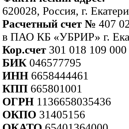
620028, Россия, г. Екатер
Расчетный счет №
407 02
в ПАО КБ «УБРИР» г. Ека
Кор.счет
301 018 109 000
БИК
046577795
ИНН
6658444461
КПП
665801001
ОГРН
1136658035436
ОКПО
31405156
ОКАТО
65401364000